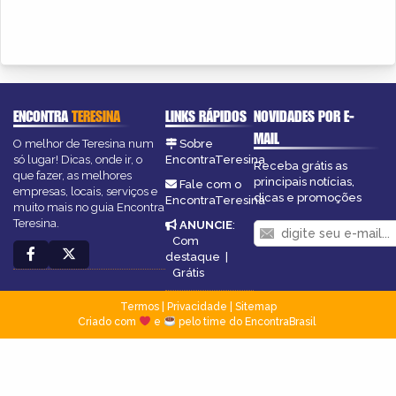
ENCONTRA
TERESINA
LINKS RÁPIDOS
NOVIDADES POR E-
MAIL
O melhor de Teresina num
Sobre
só lugar! Dicas, onde ir, o
EncontraTeresina
Receba grátis as
que fazer, as melhores
principais notícias,
Fale com o
empresas, locais, serviços e
dicas e promoções
EncontraTeresina
muito mais no guia Encontra
Teresina.
ANUNCIE
:
Com
destaque
|
Grátis
Termos
|
Privacidade
|
Sitemap
Criado com
e
pelo time do EncontraBrasil