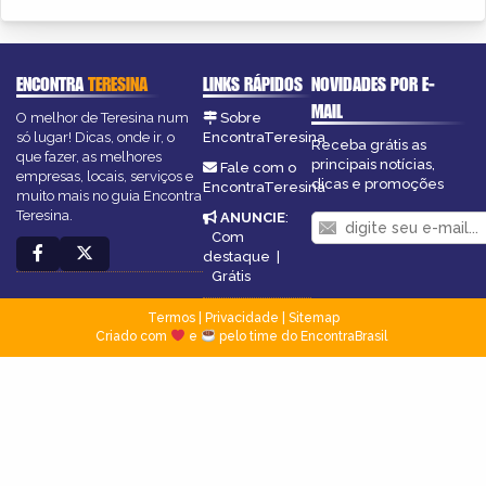
ENCONTRA
TERESINA
LINKS RÁPIDOS
NOVIDADES POR E-
MAIL
O melhor de Teresina num
Sobre
só lugar! Dicas, onde ir, o
EncontraTeresina
Receba grátis as
que fazer, as melhores
principais notícias,
Fale com o
empresas, locais, serviços e
dicas e promoções
EncontraTeresina
muito mais no guia Encontra
Teresina.
ANUNCIE
:
Com
destaque
|
Grátis
Termos
|
Privacidade
|
Sitemap
Criado com
e
pelo time do EncontraBrasil