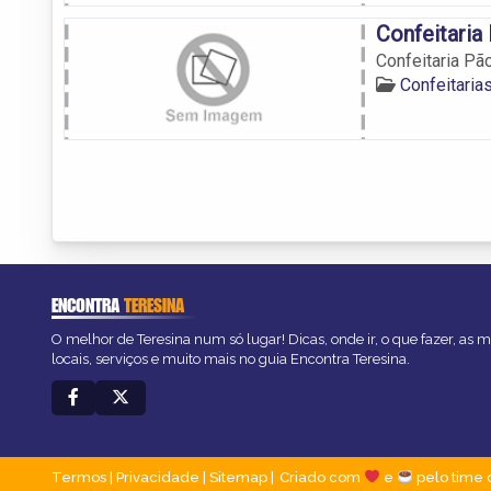
Confeitaria
Confeitaria Pã
Confeitaria
ENCONTRA
TERESINA
O melhor de Teresina num só lugar! Dicas, onde ir, o que fazer, as
locais, serviços e muito mais no guia Encontra Teresina.
Termos
|
Privacidade
|
Sitemap
Criado com
e
pelo time 