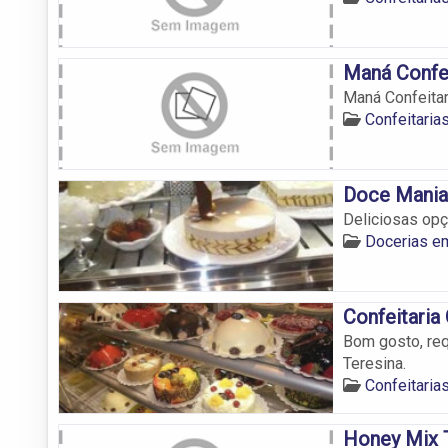
Maná Confei
Maná Confeitar
Confeitaria
Doce Mania
Deliciosas opç
Docerias e
Confeitaria
Bom gosto, req
Teresina.
Confeitaria
Honey Mix 