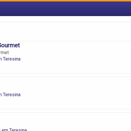
Gourmet
rmet
m Teresina
m Teresina
s em Teresina