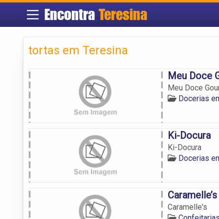
Encontra
Teresina
tortas em Teresina
Meu Doce 
Meu Doce Gou
Docerias e
Ki-Docura
Ki-Docura
Docerias e
Caramelle’s
Caramelle's
Confeitaria