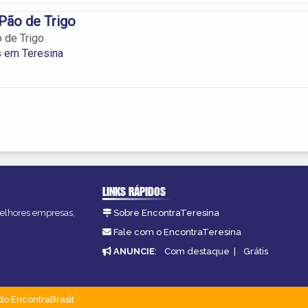
 Pão de Trigo
o de Trigo
s em Teresina
LINKS RÁPIDOS
 melhores empresas,
Sobre EncontraTeresina
Fale com o EncontraTeresina
ANUNCIE
:
Com destaque
|
Grátis
do EncontraBrasil