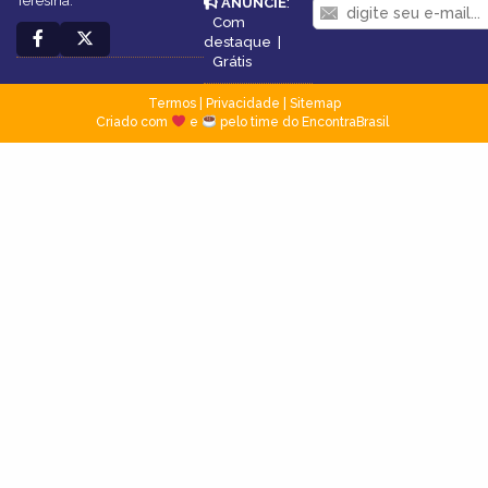
Teresina.
ANUNCIE
:
Com
destaque
|
Grátis
Termos
|
Privacidade
|
Sitemap
Criado com
e
pelo time do EncontraBrasil