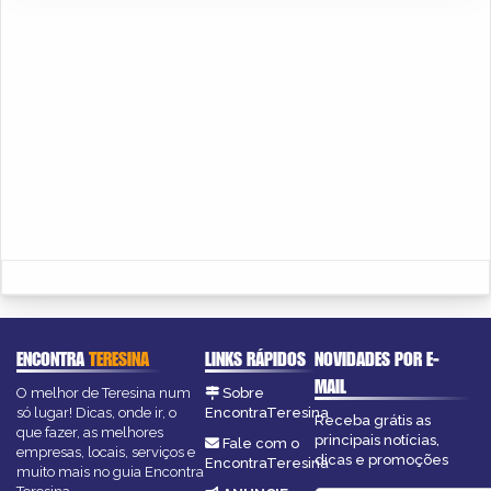
ENCONTRA
TERESINA
LINKS RÁPIDOS
NOVIDADES POR E-
MAIL
O melhor de Teresina num
Sobre
só lugar! Dicas, onde ir, o
EncontraTeresina
Receba grátis as
que fazer, as melhores
principais notícias,
Fale com o
empresas, locais, serviços e
dicas e promoções
EncontraTeresina
muito mais no guia Encontra