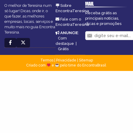
MAIL
O melhor de Teresina num
Sobre
só lugar! Dicas, onde ir, o
EncontraTeresina
Receba grátis as
que fazer, as melhores
principais notícias,
Fale com o
empresas, locais, serviços e
dicas e promoções
EncontraTeresina
muito mais no guia Encontra
Teresina.
ANUNCIE
:
Com
destaque
|
Grátis
Termos
|
Privacidade
|
Sitemap
Criado com
e
pelo time do EncontraBrasil