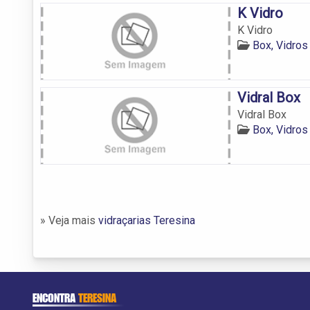
K Vidro
K Vidro
Box, Vidros
Vidral Box
Vidral Box
Box, Vidros
» Veja mais
vidraçarias Teresina
ENCONTRA
TERESINA