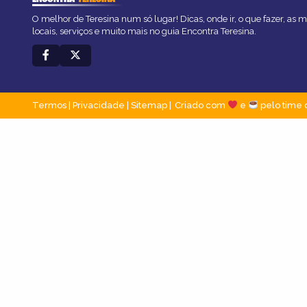
O melhor de Teresina num só lugar! Dicas, onde ir, o que fazer, as
locais, serviços e muito mais no guia Encontra Teresina.
Termos
|
Privacidade
|
Sitemap
Criado com
e
pelo time 