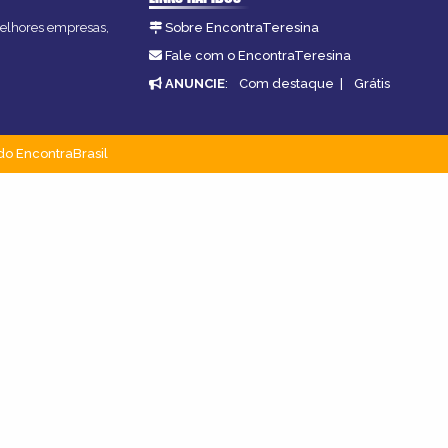
 melhores empresas,
Sobre EncontraTeresina
Fale com o EncontraTeresina
ANUNCIE
:
Com destaque
|
Grátis
do EncontraBrasil