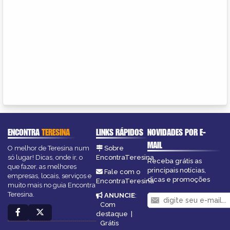
ENCONTRA
TERESINA
LINKS RÁPIDOS
NOVIDADES POR E-
MAIL
O melhor de Teresina num
Sobre
só lugar! Dicas, onde ir, o
EncontraTeresina
Receba grátis as
que fazer, as melhores
principais notícias,
Fale com o
empresas, locais, serviços e
dicas e promoções
EncontraTeresina
muito mais no guia Encontra
Teresina.
ANUNCIE
:
Com
destaque
|
Grátis