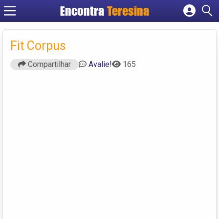
Encontra
Teresina
Cadastrar empresa
Fazer login
Fit Corpus
Criar conta
Compartilhar
Avalie!
165