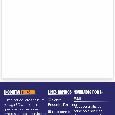
ENCONTRA
TERESINA
LINKS RÁPIDOS
NOVIDADES POR E-
MAIL
O melhor de Teresina num
Sobre
só lugar! Dicas, onde ir, o
EncontraTeresina
Receba grátis as
que fazer, as melhores
principais notícias,
Fale com o
empresas, locais, serviços e