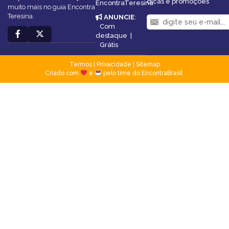
dicas e promoções
EncontraTeresina
muito mais no guia Encontra
Teresina.
ANUNCIE
:
Com
destaque
|
Grátis
Termos
|
Privacidade
|
Sitemap
Criado com
e
pelo time do EncontraBrasil