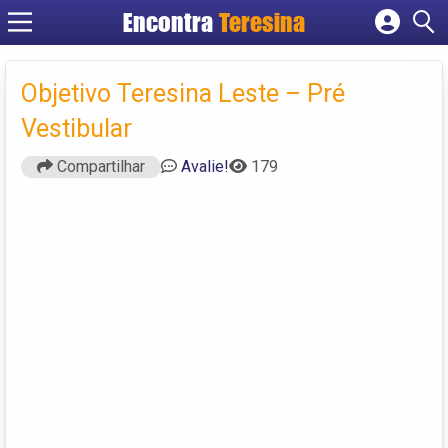
Encontra
Teresina
Cadastrar empresa
Fazer login
Objetivo Teresina Leste – Pré
Criar conta
Vestibular
Compartilhar
Avalie!
179