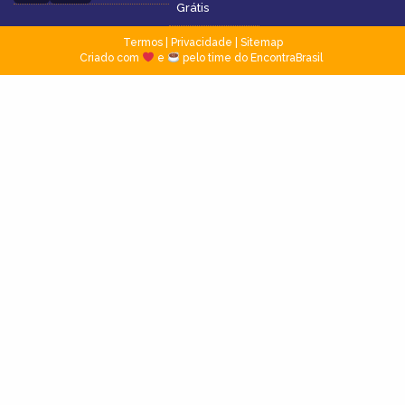
Grátis
Termos
|
Privacidade
|
Sitemap
Criado com
e
pelo time do EncontraBrasil