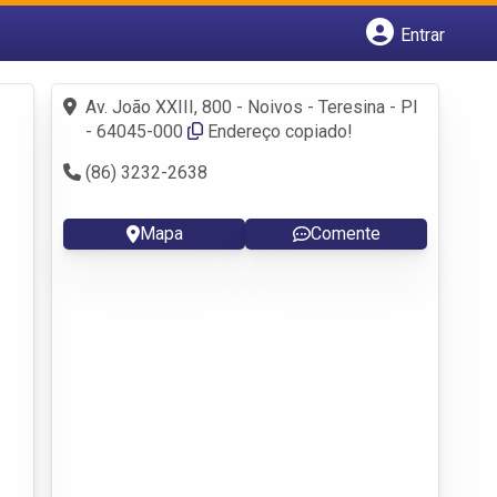
Entrar
Cadastrar empresa
Fazer login
Av. João XXIII, 800 - Noivos - Teresina - PI
Criar conta
- 64045-000
Endereço copiado!
(86) 3232-2638
Mapa
Comente