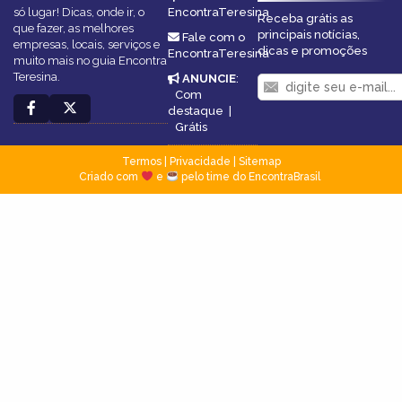
só lugar! Dicas, onde ir, o
EncontraTeresina
Receba grátis as
que fazer, as melhores
principais notícias,
Fale com o
empresas, locais, serviços e
dicas e promoções
EncontraTeresina
muito mais no guia Encontra
Teresina.
ANUNCIE
:
Com
destaque
|
Grátis
Termos
|
Privacidade
|
Sitemap
Criado com
e
pelo time do EncontraBrasil